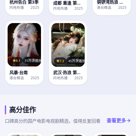
铜锣湾热浪 第1
杭州告白 第3季
成都 重逢 第1
季
港台精选
2025
内地热播
2025
季
内地热播
2025
28集
30集
9.1
31万次播放
7.2
45万次播放
风暴·台南
武汉·热浪 第3
季
港台精选
2025
内地热播
2025
高分佳作
查看更多
口碑高分的国产电影电视剧精选，值得反复回看