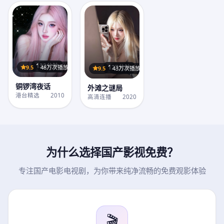
132分钟
9.5
48万次播放
127分钟
9.5
43万次播放
铜锣湾夜话
外滩之谜局
港台精选
2010
高清连播
2020
为什么选择
国产影视免费
？
专注国产电影电视剧，为你带来纯净流畅的免费观影体验
🎬