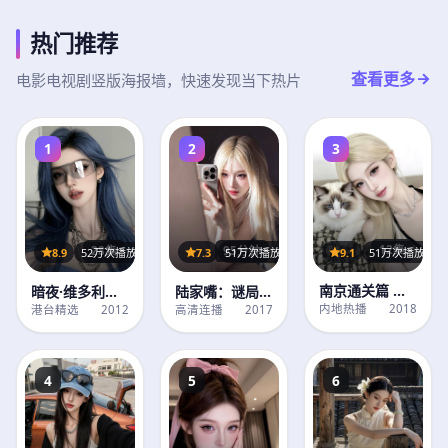
热门推荐
查看更多
电影电视剧竖版海报墙，快速发现当下热片
1
2
3
12集
95分钟
28集
9.1
51万次播放
7.3
51万次播放
8.9
52万次播放
南京通关篇 第2
陆家嘴：谜局
暗夜·维多利亚
季
（完整版）
港记 第2季
内地热播
2018
高清连播
2017
港台精选
2012
4
5
6