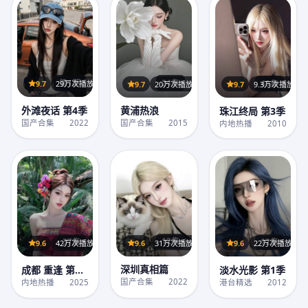
第1期
24集
40集
9.7
29万次播放
9.7
20万次播放
9.7
9.3万次播放
外滩夜话 第4季
黄浦热浪
珠江终局 第3季
国产合集
2022
国产合集
2015
内地热播
2010
12集
12集
37集
9.6
31万次播放
9.6
22万次播放
9.6
42万次播放
深圳真相篇
淡水光影 第1季
成都 重逢 第1
季
国产合集
2022
港台精选
2012
内地热播
2025