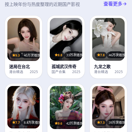
查看更多
按上映年份与热度整理的近期国产影视
28集
38集
107分钟
7.8
46万次播放
8.8
33万次播放
9.3
40万次播放
九龙之歌
孤城武汉传奇
迷局在台北
港台精选
2025
国产合集
2025
港台精选
2025
12集
35集
7.3
39万次播放
7.7
8.8万次播放
37集
9.6
42万次播放