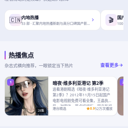
内地热播
国产
🇨🇳
🎬
33
部 ·
汇聚内地热播新剧与高分口碑国产影…
100
部 
热播焦点
查看更多
杂志式横向推荐，一眼锁定当下热片
1
2
暗夜·维多利亚港记 第2季
追看港剧精选《暗夜·维多利亚港记
第2季》？2012年11月15日起国产
电影电视剧免费可看全集，王晶执
导，谢霆锋、蔡卓妍领衔，国产影视
8.9
港台精选
52万次播放
28集
免费同步超…