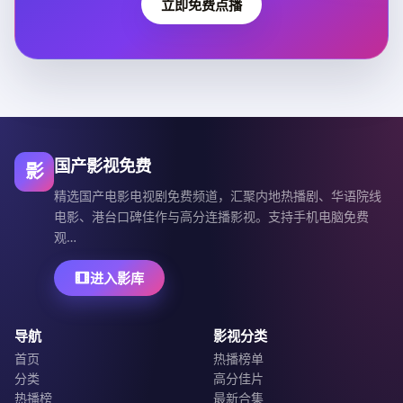
立即免费点播
国产影视免费
影
精选国产电影电视剧免费频道，汇聚内地热播剧、华语院线
电影、港台口碑佳作与高分连播影视。支持手机电脑免费
观…
进入影库
导航
影视分类
首页
热播榜单
分类
高分佳片
热播榜
最新合集