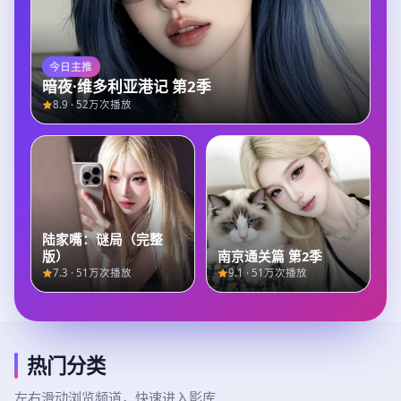
今日主推
暗夜·维多利亚港记 第2季
8.9
·
52万次播放
陆家嘴：谜局（完整
版）
南京通关篇 第2季
7.3
·
51万次播放
9.1
·
51万次播放
热门分类
左右滑动浏览频道，快速进入影库