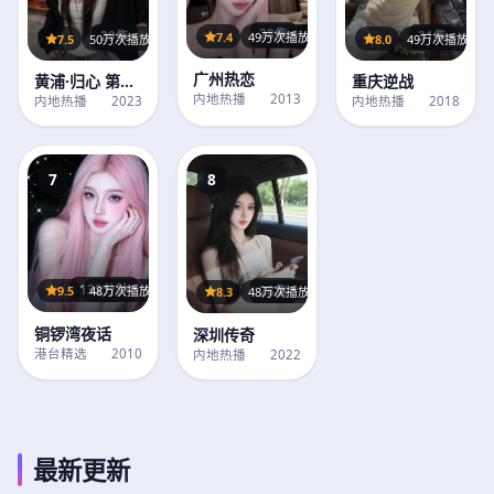
28集
7.4
49万次播放
29集
31集
7.5
50万次播放
8.0
49万次播放
广州热恋
黄浦·归心 第1
重庆逆战
内地热播
2013
季
内地热播
2023
内地热播
2018
7
8
132分钟
28集
9.5
48万次播放
8.3
48万次播放
铜锣湾夜话
深圳传奇
港台精选
2010
内地热播
2022
最新更新